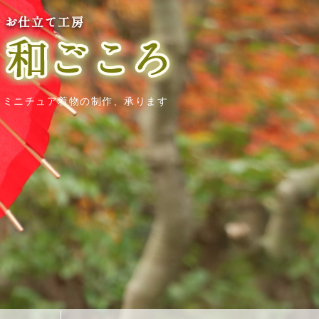
お仕立て工房 和ごこ
、ミニチュア着物の制作、承ります