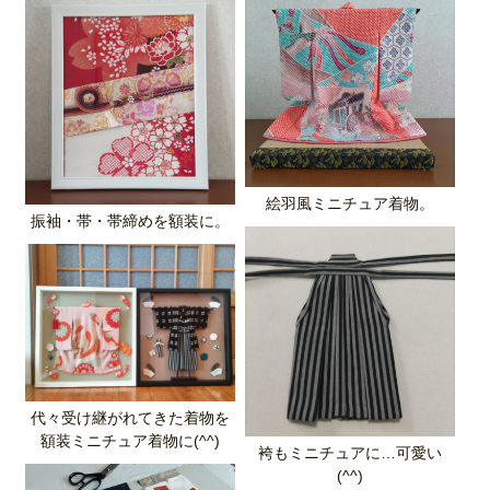
絵羽風ミニチュア着物。
振袖・帯・帯締めを額装に。
代々受け継がれてきた着物を
額装ミニチュア着物に(^^)
袴もミニチュアに…可愛い
(^^)