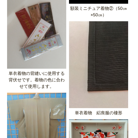
額装ミニチュア着物②（50㎝
×50㎝）
単衣着物の背縫いに使用する
背伏せです。着物の色に合わ
せて使用します。
単衣着物 絽喪服の褄形