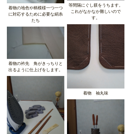
等間隔にぐし躾をうちます。
着物の地色や柄模様一つ一つ
これがなかなか難しいので
に対応するために必要な絹糸
す。
たち
着物の衿先 角がきっちりと
出るように仕上げをします。
着物 袖丸味