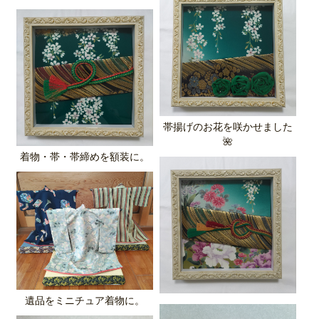
帯揚げのお花を咲かせました
🌺
着物・帯・帯締めを額装に。
遺品をミニチュア着物に。