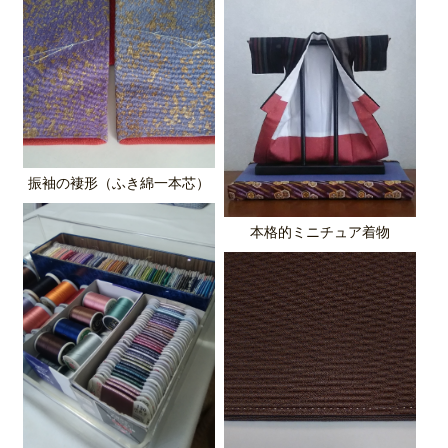
振袖の褄形（ふき綿一本芯）
本格的ミニチュア着物