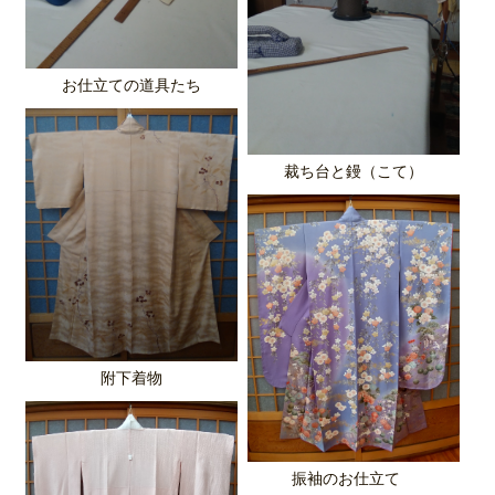
お仕立ての道具たち
裁ち台と鏝（こて）
附下着物
振袖のお仕立て