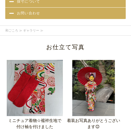
採寸について
お問い合わせ
和ごころ
≫ ギャラリー ≫
お仕立て写真
ミニチュア着物☆襦袢生地で
着装お写真ありがとうござい
付け袖を付けました
ます😊